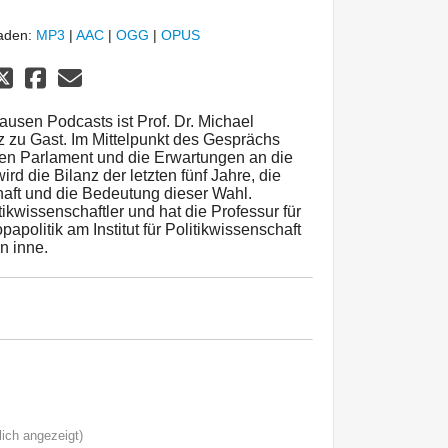
laden:
MP3
|
AAC
|
OGG
|
OPUS
ausen Podcasts ist Prof. Dr. Michael
z zu Gast. Im Mittelpunkt des Gesprächs
en Parlament und die Erwartungen an die
rd die Bilanz der letzten fünf Jahre, die
aft und die Bedeutung dieser Wahl.
tikwissenschaftler und hat die Professur für
apolitik am Institut für Politikwissenschaft
n inne.
ich angezeigt)