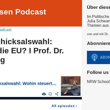
Über dies
usen Podcast
Im Politische
Julia Schwan
Themen aus P
odcast
von und mit Dr.
chicksalswahl:
Abonnier
ie EU? I Prof. Dr.
ng
Follow us
NRW School 
Kurz vor der Schicksalswahl: Wohin steuert die EU? I Prof. Dr. Michael Kaeding
All episodes
›