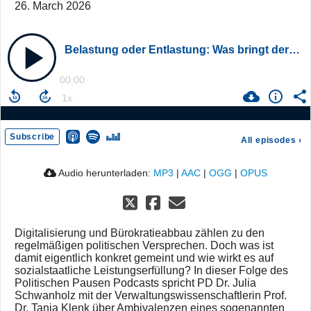
26. March 2026
Belastung oder Entlastung: Was bringt der digitale Sozialstaat? | mit Prof. Dr. Tanja Klenk
00:00
Subscribe
All episodes
›
Audio herunterladen:
MP3
|
AAC
|
OGG
|
OPUS
Digitalisierung und Bürokratieabbau zählen zu den
regelmäßigen politischen Versprechen. Doch was ist
damit eigentlich konkret gemeint und wie wirkt es auf
sozialstaatliche Leistungserfüllung? In dieser Folge des
Politischen Pausen Podcasts spricht PD Dr. Julia
Schwanholz mit der Verwaltungswissenschaftlerin Prof.
Dr. Tanja Klenk über Ambivalenzen eines sogenannten