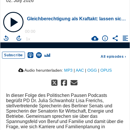
02. July 2026
Gleichberechtigung als Kraftakt: lassen sich Karriere und Familie in Deutschland vereinbaren? | mit Lisa Frerichs
00:00
Subscribe
All episodes
›
Audio herunterladen:
MP3
|
AAC
|
OGG
|
OPUS
In dieser Folge des Politischen Pausen Podcasts
begrüßt PD Dr. Julia Schwanholz Lisa Frerichs,
stellvertretende Sprecherin des Berliner Senats und
Sprecherin der Senatorin für Wirtschaft, Energie und
Betriebe. Gemeinsam sprechen sie über das
Spannungsfeld von Beruf und Familie und damit über die
Frage, wie sich Karriere und Familienplanung in