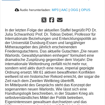
Audio herunterladen:
MP3
|
AAC
|
OGG
|
OPUS
In der letzten Folge der aktuellen Staffel begrüßt PD Dr.
Julia Schwanholz Prof. Dr. Tobias Debiel, Professor für
Internationale Beziehungen und Entwicklungspolitik an
der Universität Duisburg-Essen und langjähriger
Mitherausgeber des jährlich erscheinenden
Friedensgutachtens. Das aktuelle Gutachten „Die neuen
Warlords. Gewaltdynamiken einhegen“ formuliert eine
dramatische Zuspitzung gegenüber dem Vorjahr: Die
internationale Weltordnung zerfällt nicht mehr nur,
sondern wird aktiv durch eine neue, imperial geprägte
Ordnung ersetzt. Mit 61 aktiven bewaffneten Konflikten
weltweit ist ein historischer Rekord erreicht, der sogar die
Zeit nach dem Zweiten Weltkrieg übertrifft.
Im Mittelpunkt des Gesprächs steht das Konzept der
sogenannten neuen Warlords. Wie lässt sich eine
Handlungslogik beschreiben, in der Staaten Krieg als
selbstverständliches Mittel der Politik betreiben,
Eigeninteressen gewaltsam durchsetzen und das